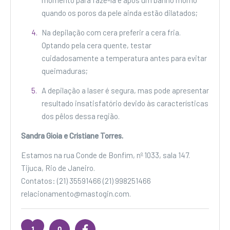
momento para fazê-la é após um banho morno
quando os poros da pele ainda estão dilatados;
Na depilação com cera preferir a cera fria.
Optando pela cera quente, testar
cuidadosamente a temperatura antes para evitar
queimaduras;
A depilação a laser é segura, mas pode apresentar
resultado insatisfatório devido às características
dos pêlos dessa região.
Sandra Gioia e Cristiane Torres.
Estamos na rua Conde de Bonfim, nº 1033, sala 147.
Tijuca, Rio de Janeiro.
Contatos: (21) 35591466 (21) 998251466
relacionamento@mastogin.com.
1
0