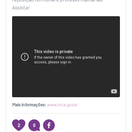
Assista!
Mais informações:
www.inca.gov.br
2
0