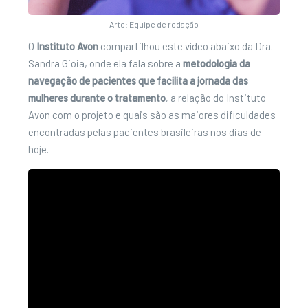
Arte: Equipe de redação
O
Instituto Avon
compartilhou este vídeo abaixo da Dra.
Sandra Gioia, onde ela fala sobre a
metodologia da
navegação de pacientes que facilita a jornada das
mulheres durante o tratamento
, a relação do Instituto
Avon com o projeto e quais são as maiores dificuldades
encontradas pelas pacientes brasileiras nos dias de
hoje.